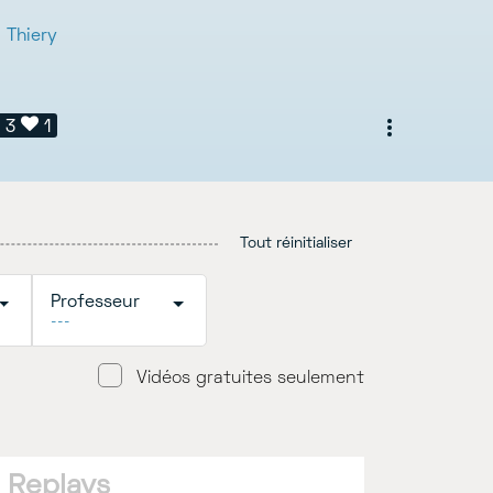
 Thiery
3
1
Tout réinitialiser
Professeur
---
Vidéos gratuites seulement
Replays