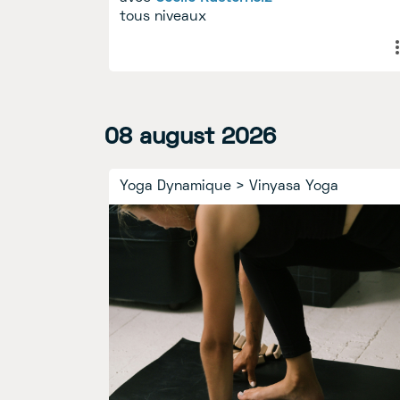
tous niveaux
02
08
august
august
2026
2026
Replay
Yoga Dynamique
>
Vinyasa Yoga