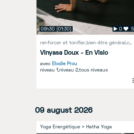
09h12
09h30
(01:02)
(01:30)
0
3
5
0
renforcer et tonifier,bien-être général,challenge physique
Hatha Yoga - En Visio
Vinyasa Doux - En Visio
avec
Marianne Poulichot
avec
Elodie Prou
niveau 1,niveau 2,tous niveaux
03
09
august
august
2026
2026
Replay
Yoga Energétique
>
Hatha Yoga