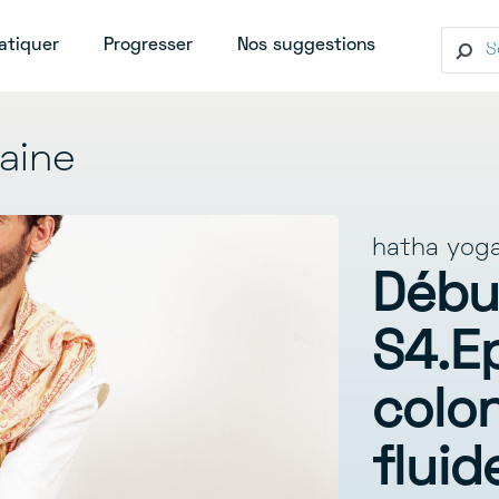
t)
(current)
(current)
(current)
atiquer
Progresser
Nos suggestions
aine
hatha yog
Débu
S4.E
colo
fluid