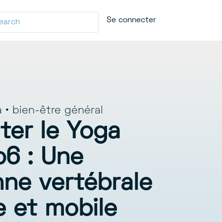
Se connecter
a
•
bien-être général
ter le Yoga
p6 : Une
nne vertébrale
e et mobile