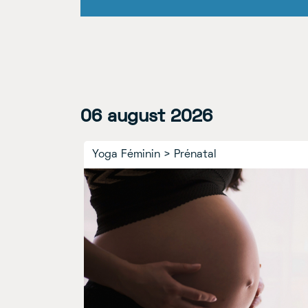
31
06
july
august
2026
2026
Replay
Yoga Féminin
>
Prénatal