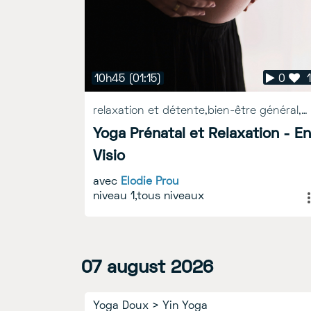
11h51
10h45
(01:08)
(01:15)
0
2
1
0
relaxation et détente,bien-être général,sérénité et concentration,récupérer et guérir
Yin Yoga - En Visio
Yoga Prénatal et Relaxation - En
avec
Cecile Rusterholz
Visio
avec
Elodie Prou
niveau 1,tous niveaux
01
07
august
august
2026
2026
Replay
Yoga Doux
>
Yin Yoga