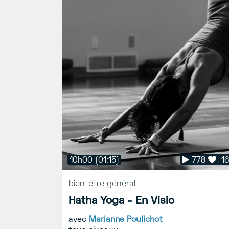
16h56
10h00
(01:03)
(01:15)
778
1
16
0
bien-être général
Yin Yoga - En Visio
Hatha Yoga - En Visio
avec
Cecile Rusterholz
avec
Marianne Poulichot