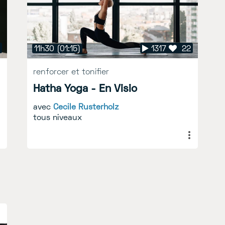
11h30
(01:15)
1317
22
renforcer et tonifier
Hatha Yoga - En Visio
avec
Cecile Rusterholz
tous niveaux