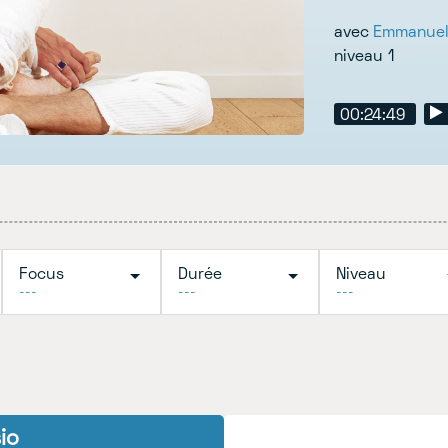
avec
Emmanuel
niveau 1
00:24:49
Focus
Durée
Niveau
---
---
---
io