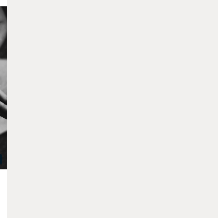
11h01
(01:23)
2
0
Hatha Yoga - En Visio
avec
Cecile Rusterholz